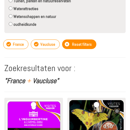
Tuinen, parken en natuurreservaten
Waterattracties
Wetenschappen en natuur
oudheidkunde
France
Vaucluse
Reset filters
Zoekresultaten voor :
"France
+
Vaucluse"