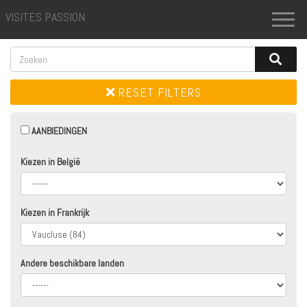
VISITES PASSION
Toggl
naviga
RESET FILTERS
AANBIEDINGEN
Kiezen in België
Kiezen in Frankrijk
Andere beschikbare landen