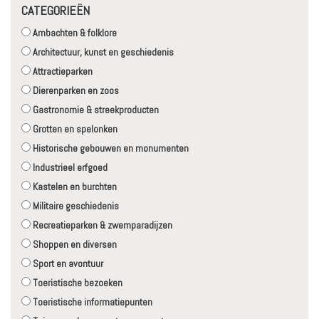
CATEGORIEËN
Ambachten & folklore
Architectuur, kunst en geschiedenis
Attractieparken
Dierenparken en zoos
Gastronomie & streekproducten
Grotten en spelonken
Historische gebouwen en monumenten
Industrieel erfgoed
Kastelen en burchten
Militaire geschiedenis
Recreatieparken & zwemparadijzen
Shoppen en diversen
Sport en avontuur
Toeristische bezoeken
Toeristische informatiepunten