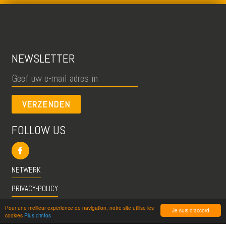
NEWSLETTER
VERZENDEN
FOLLOW US
NETWERK
PRIVACY-POLICY
CGU
Pour une meilleur expérience de navigation, notre site utilise les
Je suis d'accord
cookies
Plus d'infos
INFO@VISITESPASSION.PRO