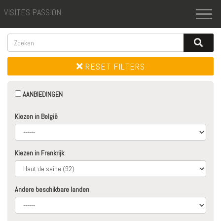
VISITES PASSION
Toggl
naviga
RESET FILTERS
AANBIEDINGEN
Kiezen in België
Kiezen in Frankrijk
Andere beschikbare landen