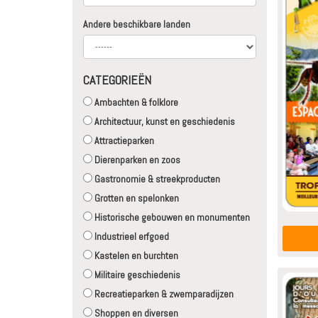
Andere beschikbare landen
CATEGORIEËN
Ambachten & folklore
Architectuur, kunst en geschiedenis
Attractieparken
Dierenparken en zoos
Gastronomie & streekproducten
Grotten en spelonken
Historische gebouwen en monumenten
Industrieel erfgoed
Kastelen en burchten
Militaire geschiedenis
Recreatieparken & zwemparadijzen
Shoppen en diversen