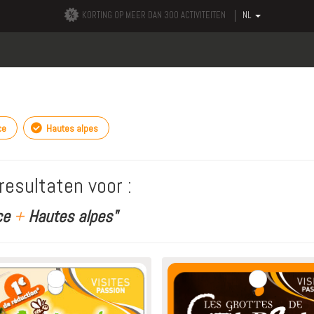
KORTING OP MEER DAN 300 ACTIVITEITEN
NL
ce
Hautes alpes
resultaten voor :
ce
+
Hautes alpes"